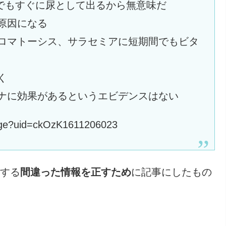
飲んでもすぐに尿として出るから無意味だ
原因になる
クロマトーシス、サラセミアに短期間でもビタ
く
ロナに効果があるというエビデンスはない
e_page?uid=ckOzK1611206023
関する
間違った情報を正すため
に記事にしたもの