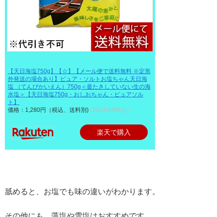
【天日海塩750g】【☆】【メール便で送料無料 ※定形
外発送の場合あり】ピュア・ソルトお塩ちゃん天日海
塩 （てんぴかいえん）750g＜釜たきしていない生の海
水塩＞【天日海塩750g・おしおちゃん・ピュアソル
ト】
価格：1,280円（税込、送料別)
(2024/4/9時点)
楽天で購入
舐めると、お塩でも味の違いがわかります。
その他にも、藻塩や雪塩はおすすめです。