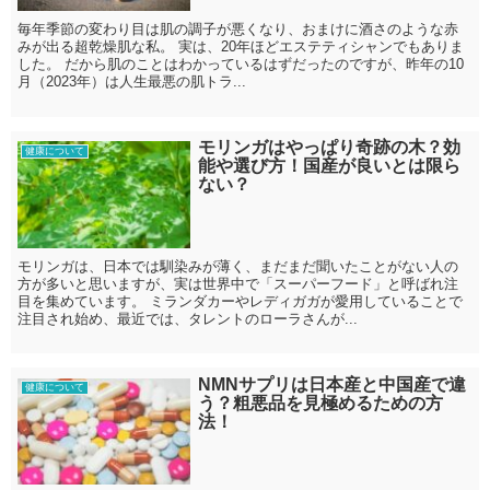
毎年季節の変わり目は肌の調子が悪くなり、おまけに酒さのような赤
みが出る超乾燥肌な私。 実は、20年ほどエステティシャンでもありま
した。 だから肌のことはわかっているはずだったのですが、昨年の10
月（2023年）は人生最悪の肌トラ...
モリンガはやっぱり奇跡の木？効
健康について
能や選び方！国産が良いとは限ら
ない？
モリンガは、日本では馴染みが薄く、まだまだ聞いたことがない人の
方が多いと思いますが、実は世界中で「スーパーフード」と呼ばれ注
目を集めています。 ミランダカーやレディガガが愛用していることで
注目され始め、最近では、タレントのローラさんが...
NMNサプリは日本産と中国産で違
健康について
う？粗悪品を見極めるための方
法！