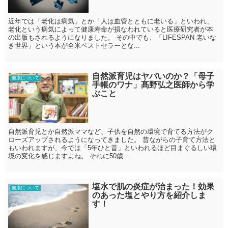
近年では「老化は病気」とか「人は血管とともに老いる」といわれ、
老化という病気によって健康寿命が損なわれていると医療研究者が本
の出版もされるようになりました。 その中でも、「LIFESPAN 老いな
き世界」という本が全米ベストセラーとな...
自然派育児はヤバいのか？「母子
健康について
手帳のワナ」髙野弘之医師から学
ぶこと
自然派育児とか自然派ママなど、子供を自然の環境で育てる方法がク
ローズアップされるようになってきました。 昔ながらの子育て方法と
もいわれますが、今では「5年ひと昔」といわれるほど目まぐるしい環
境の変化を感じますよね。 それに50歳...
塩水で肌の炎症が治まった！効果
健康について
のあった塩とやり方を紹介しま
す！