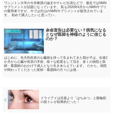
ワシントン大学の今井教授の論文やテレビ出演などで、最近ではNMN
サプリメントが話題になっています。 私も2020年6月からNMNサプリ
の愛用者ですが、今では沢山のNMNサプリメントが販売されていま
す。 初めて購入したいと思ってい...
余命宣告は必要ない？病気になる
健康について
となぜ医師を神様のように信じる
のか？
はじめに、先天性疾患の心臓病を持って生まれてきた我が子は、生後2
か月から心臓や気管の手術、様々な処置をして頂き、多くの病院と医
師・看護師のおかげで成人となり生き永らえています。 だから、病院
や関わってくださった医師・看護師の方々には感...
ドライアイは目薬より「はちみつ」と眼輪筋
の筋トレが効果的だった！