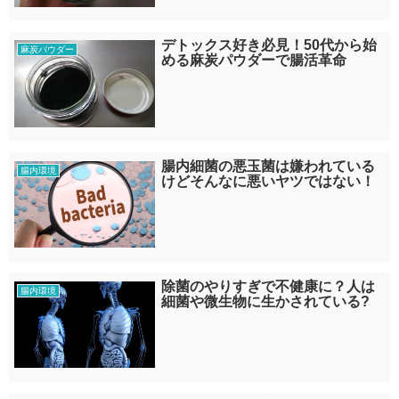
デトックス好き必見！50代から始
麻炭パウダー
める麻炭パウダーで腸活革命
腸内細菌の悪玉菌は嫌われている
腸内環境
けどそんなに悪いヤツではない！
除菌のやりすぎで不健康に？人は
腸内環境
細菌や微生物に生かされている?