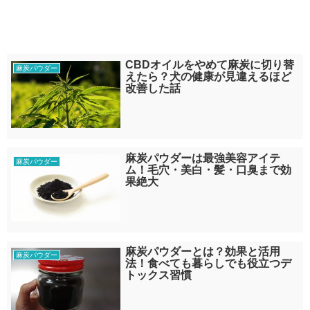
CBDオイルをやめて麻炭に切り替
麻炭パウダー
えたら？犬の健康が見違えるほど
改善した話
麻炭パウダーは最強美容アイテ
麻炭パウダー
ム！毛穴・美白・髪・口臭まで効
果絶大
麻炭パウダーとは？効果と活用
麻炭パウダー
法！食べても暮らしでも役立つデ
トックス習慣