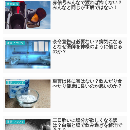
赤信号みんなで渡れば怖くない？
社会問題
みんなと同じが正解ではない！
余命宣告は必要ない？病気になる
健康について
となぜ医師を神様のように信じる
のか？
重曹は体に害はない？飲んだり食
健康について
べたり健康に良いのか悪いのか？
二日酔いに塩分が欲しくなる訳
健康について
は？白湯と塩で飲み過ぎを解消で